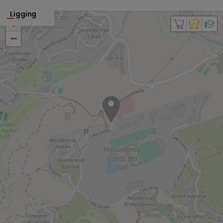
Ligging
+
−