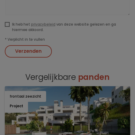
Ik heb het
privacybeleid
van deze website gelezen en ga
hiermee akkoord.
*
Verplicht in te vullen
Verzenden
Vergelijkbare
panden
frontaal zeezicht
TOEV
Project