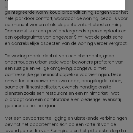
uitstekende staat. Een volledig uitgeruste keuken en
geïntegreerde warm-koud airconditioning zorgen voor het
hele jaar door comfort, waardoor de woning ideaal is voor
permanent wonen of als elegante vakantiebestemming.
Daarnaast is er een privé ondergrondse parkeerplaats en
een opslagruimte van ongeveer 9 m², wat de praktische
en aantrekkelijke aspecten van de woning verder vergroot.
De woning maakt deel uit van een charmante, goed
onderhouden urbanisatie, waar bewoners profiteren van
een rustige en veilige omgeving, aangevuld met
aantrekkelijke gemeenschappelijke voorzieningen. Deze
omvatten een verwarmd zwembad, aangelegde tuinen,
sauna en fitnessfaciliteiten, evenals handige onsite
diensten zoals een restaurant en een minimarket—wat
bijdraagt aan een comfortabele en plezierige levensstijl
gedurende het hele jaar.
Met een bevoorrechte ligging en uitstekende verbindingen
bevindt het appartement zich op een korte rit van de
levendige kustlijn van Fuengirola en het pittoreske dorp La