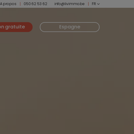
A propos
050 62 53 62
info@livimmo.be
FR
on gratuite
Espagne