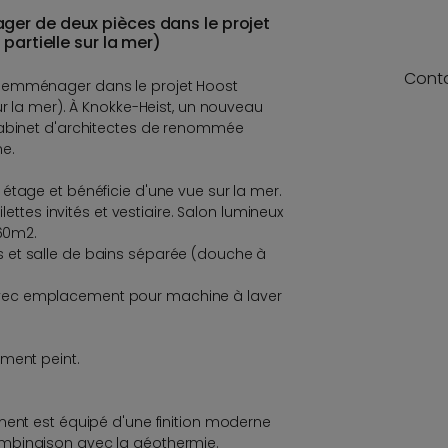
er de deux pièces dans le projet
partielle sur la mer)
Cont
 emménager dans le projet Hoost
ur la mer). À Knokke-Heist, un nouveau
cabinet d'architectes de renommée
ne.
étage et bénéficie d'une vue sur la mer.
ilettes invités et vestiaire. Salon lumineux
,60m2.
 et salle de bains séparée (douche à
vec emplacement pour machine à laver
ment peint.
ment est équipé d'une finition moderne
mbinaison avec la géothermie.