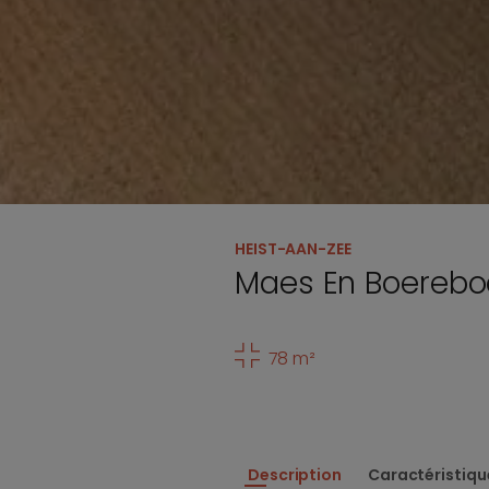
HEIST-AAN-ZEE
Maes En Boerebo
78 m²
Description
Caractéristiqu