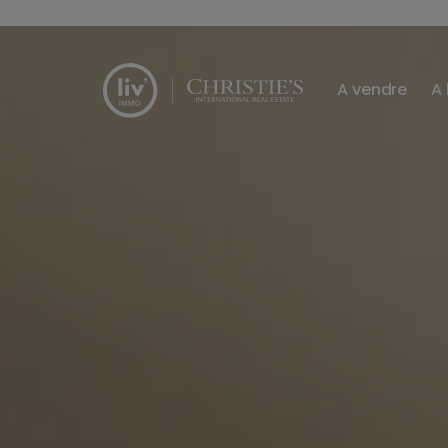
Passer le menu et aller au contenu
A vendre
A 