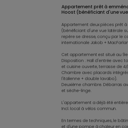
Appartement prêt à emménag
Hoost (bénéficiant d'une vue 
Appartement deux pièces prêt à
(bénéficiant d'une vue latérale s
repère se dresse, conçu par le 
internationale Jakob + MacFarla
Cet appartement est situé au 9e 
Disposition : Hall d'entrée avec to
et cuisine ouverte, terrasse de 4
Chambre avec placards intégrés
l'italienne + double lavabo).
Deuxième chambre. Débarras a
et sèche-linge.
L'appartement a déjà été entière
Incl. local à vélos commun.
En termes de techniques, le bâti
et d'une pompe à chaleur en co