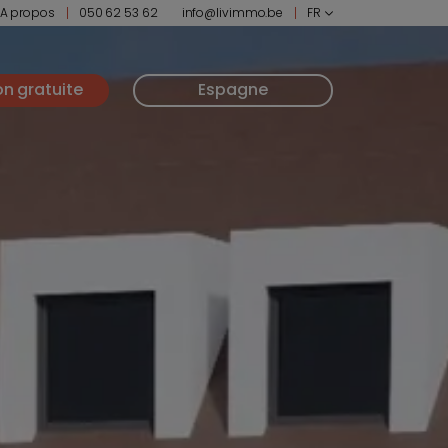
A propos
050 62 53 62
info@livimmo.be
FR
on gratuite
Espagne