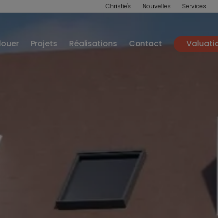
Christie's
Nouvelles
Services
louer
Projets
Réalisations
Contact
Valuati