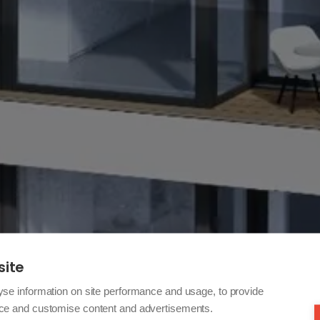
site
yse information on site performance and usage, to provide
nce and customise content and advertisements.