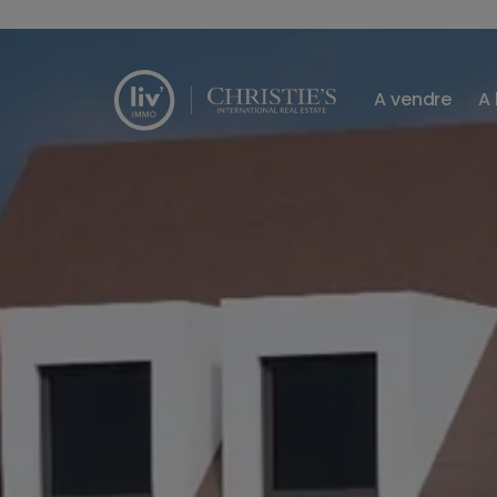
Passer le menu et aller au contenu
A vendre
A 