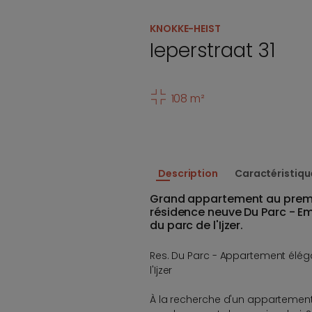
KNOKKE-HEIST
Ieperstraat 31
108 m²
Description
Caractéristiqu
Grand appartement au premi
résidence neuve Du Parc - E
du parc de l'Ijzer.
Res. Du Parc - Appartement élé
l'Ijzer
À la recherche d'un appartemen