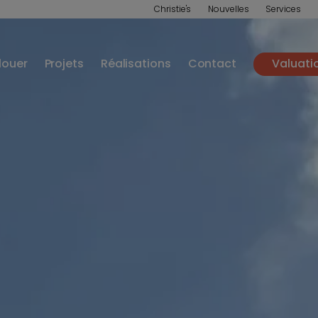
Christie's
Nouvelles
Services
louer
Projets
Réalisations
Contact
Valuati