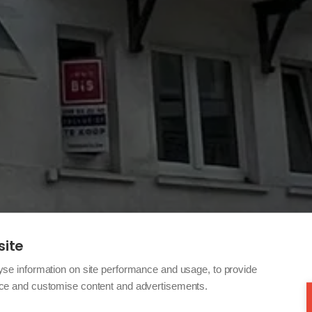
site
yse information on site performance and usage, to provide
nce and customise content and advertisements.