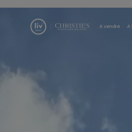
Passer le menu et aller au contenu
A vendre
A 