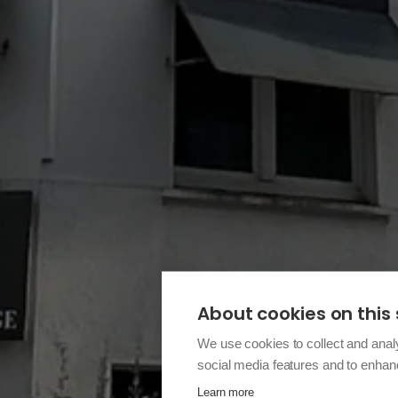
About cookies on this 
We use cookies to collect and anal
social media features and to enha
Learn more