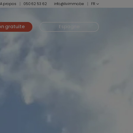
A propos
050 62 53 62
info@livimmo.be
FR
on gratuite
Espagne