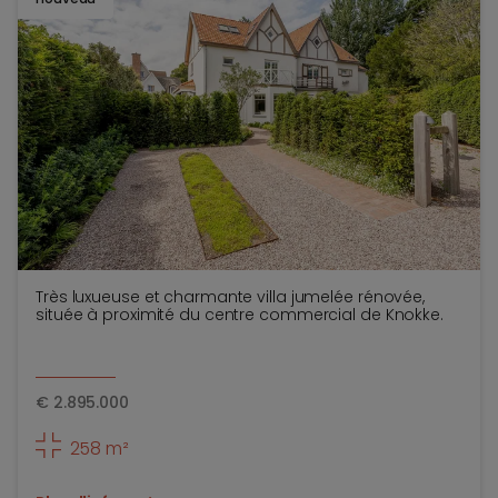
TOEV
Très luxueuse et charmante villa jumelée rénovée,
située à proximité du centre commercial de Knokke.
€
2.895.000
258 m²