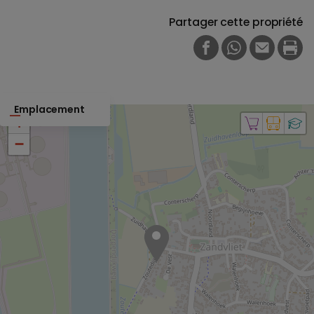
Partager cette propriété
FACEBOOK
WHATSAPP
E-MAIL
PRI
Emplacement
+
−