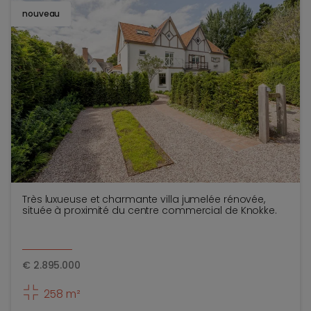
nouveau
TOEV
Très luxueuse et charmante villa jumelée rénovée,
située à proximité du centre commercial de Knokke.
€
2.895.000
258 m²