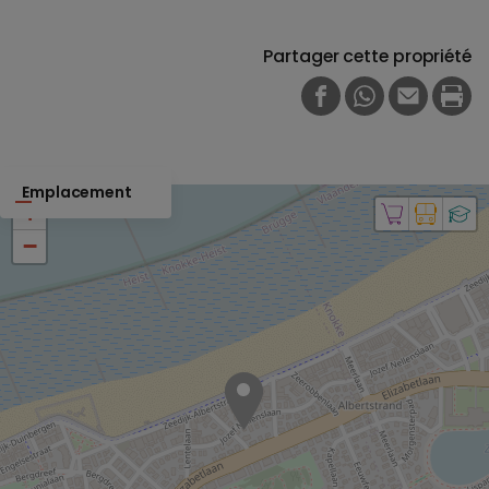
Partager cette propriété
FACEBOOK
WHATSAPP
E-MAIL
PRI
Emplacement
+
−