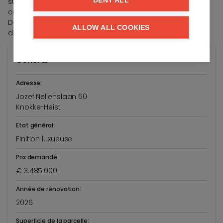
DENY ALL
supplémentaire avec sa propre salle de douche, idéale
comme chambre d'amis ou pour une fille au pair.
De plus, trois places de parking privatives sont prévues
ALLOW ALL COOKIES
devant la maison.
Général
Adresse:
Jozef Nellenslaan 60
Knokke-Heist
Etat général:
Finition luxueuse
Prix demandé:
€ 3.485.000
Année de rénovation:
2026
Superficie de la parcelle: