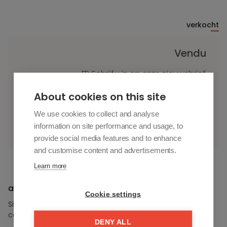
verkocht
Vendu
FR Schrijf u in op onze nieuwsbrief.
Vul uw voorkeuren in en u bent als eerste op de
About cookies on this site
hoogte van nieuwe panden.
We use cookies to collect and analyse
Inscrivez-vous
information on site performance and usage, to
provide social media features and to enhance
and customise content and advertisements.
Learn more
a vendre À Knokke
Cookie settings
Si vous souhaitez plus d'informations sur cette propriété,
contactez-nous.
DENY ALL