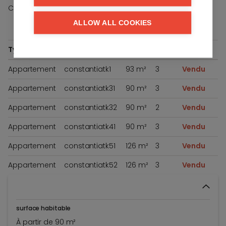
/
Chambres à coucher
-
+
ALLOW ALL COOKIES
Type
Ref.
Opp.
Slpk.
Prix
Appartement
constantiatk1
93 m²
3
Vendu
Appartement
constantiatk31
90 m²
3
Vendu
Appartement
constantiatk32
90 m²
2
Vendu
Appartement
constantiatk41
90 m²
3
Vendu
Appartement
constantiatk51
126 m²
3
Vendu
Appartement
constantiatk52
126 m²
3
Vendu
surface habitable
À partir de 90 m²