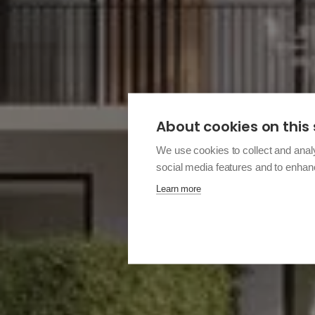
About cookies on this 
We use cookies to collect and anal
social media features and to enha
Learn more