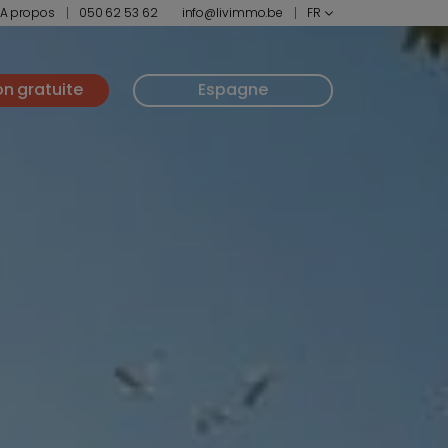
A propos
050 62 53 62
info@livimmo.be
FR
on gratuite
Espagne