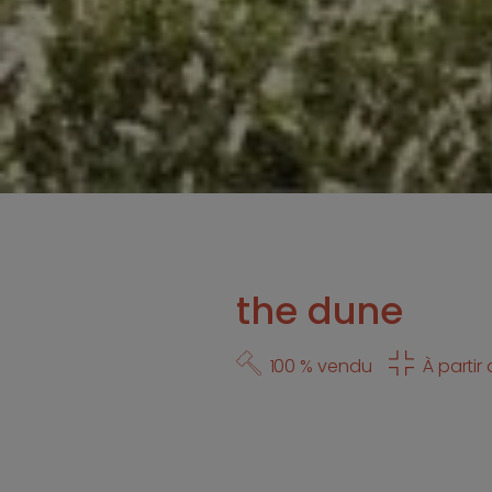
the dune
100 % vendu
À partir