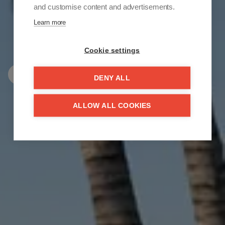
and customise content and advertisements.
COIN DE PARADIS
Learn more
AU SOLEIL
Cookie settings
PROJETS
PROPRIÉTÉS
DENY ALL
ALLOW ALL COOKIES