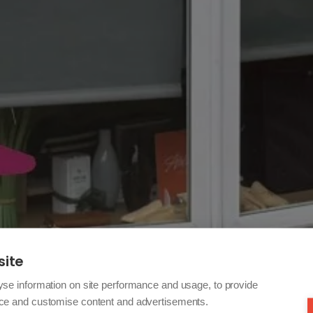
site
yse information on site performance and usage, to provide
nce and customise content and advertisements.