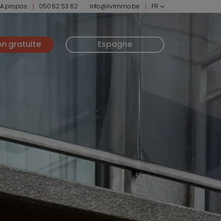
A propos
050 62 53 62
info@livimmo.be
FR
on gratuite
Espagne