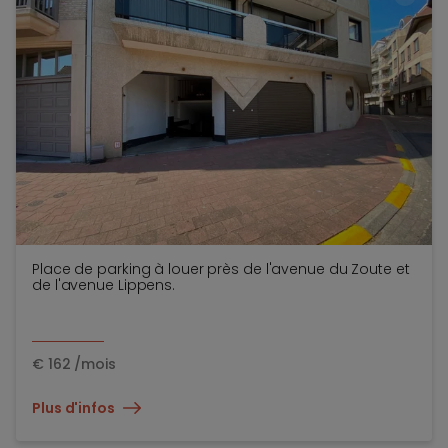
TOEV
Place de parking à louer près de l'avenue du Zoute et
de l'avenue Lippens.
€
162
/mois
Plus d'infos