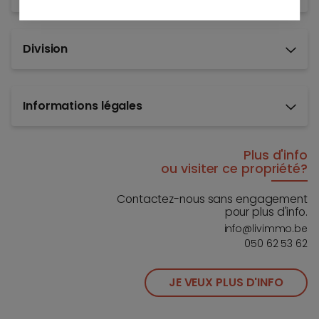
Division
Informations légales
Plus d'info
ou visiter ce propriété?
Contactez-nous sans engagement
pour plus d'info.
info@livimmo.be
050 62 53 62
JE VEUX PLUS D'INFO