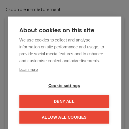
Disponible immédiatement.
Général
About cookies on this site
Adresse:
We use cookies to collect and analyse
Leopoldlaan 100--2/28
information on site performance and usage, to
Knokke-Heist
provide social media features and to enhance
and customise content and advertisements.
Prix:
Learn more
€ 125/mois
Année de construction:
Cookie settings
0
Disponible:
DENY ALL
Immediatement
ALLOW ALL COOKIES
Référence:
10028th