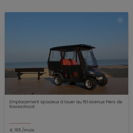
TOEV
Emplacement spacieux à louer au 151 avenue Piers de
Raveschoot.
€
165
/mois