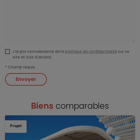
J’ai pris connaissance de la
politique de confidentialité
sur ce
site et suis d’accord.
*
Champ requis
Envoyer
Biens
comparables
Projet
TOEV