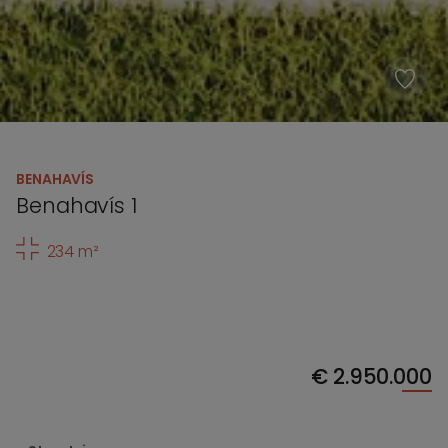
BENAHAVÍS
Benahavís 1
234 m²
€
2.950.000