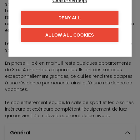
Cookie settings
spécial sera disponible pour vous aider dans tous vos
besoins, de l'organisation de vos réservations, au
remplissage de votre réfrigérateur avant votre arrivée, au
DENY ALL
nettoyage à sec, au transport et au chef privé, à l'entretien
et au nettoyage de votre appartement.
ALLOW ALL COOKIES
Le club de santé exclusif dispose d'un spa complet, d'une
salle de sport et de piscines intérieure et extérieure.
En phase I... clé en main... il reste quelques appartements
de 3 ou 4 chambres disponibles. Ils ont des surfaces
exceptionnellement grandes, ce qui les rend très adaptés
à une résidence permanente ainsi qu'à une résidence de
vacances.
Le spa entièrement équipé, la salle de sport et les piscines
intérieure et extérieure complètent l'équipement de luxe
qui convient à un développement de ce niveau.
Général