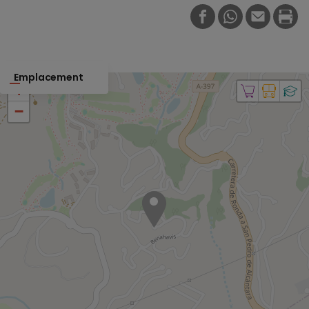
FACEBOOK
WHATSAPP
E-MAIL
PRI
Emplacement
+
−