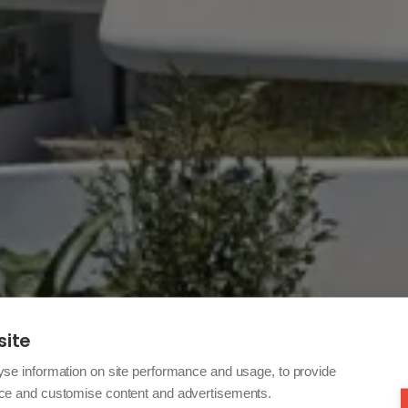
site
yse information on site performance and usage, to provide
nce and customise content and advertisements.