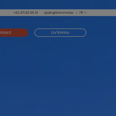
+32 471 62 65 01
spain@livimmo.be
FR
ntact
Liv'Immo