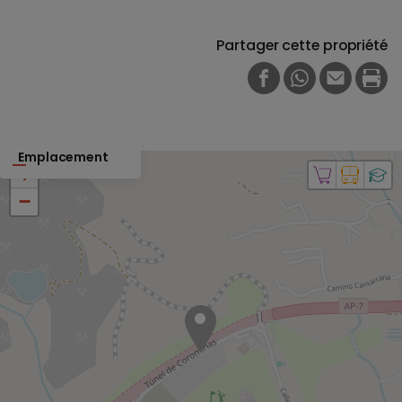
Partager cette propriété
FACEBOOK
WHATSAPP
E-MAIL
PRI
Emplacement
+
−