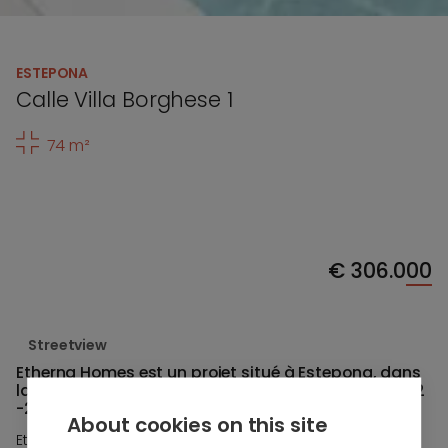
ESTEPONA
Calle Villa Borghese 1
74 m²
€
306.000
Streetview
Etherna Homes est un projet situé à Estepona, dans
la région de Valle Romano - Etherna Homes - VI-3 -2
-2 -A
About cookies on this site
Etherna Homes est un nouveau projet qui présente un