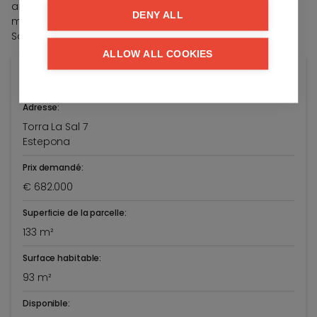
améliorer la qualité de vie, en faisant de lui une véritable
DENY ALL
marque de style de vie raffiné et luxueux sur la Costa del
Sol.
ALLOW ALL COOKIES
Général
Adresse:
Torra La Sal 7
Estepona
Prix demandé:
€ 682.000
Superficie de la parcelle:
133 m²
Surface habitable:
93 m²
Disponible: