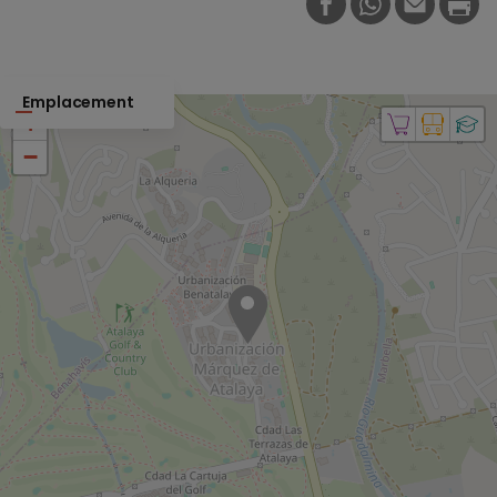
FACEBOOK
WHATSAPP
E-MAIL
PRI
Emplacement
+
−