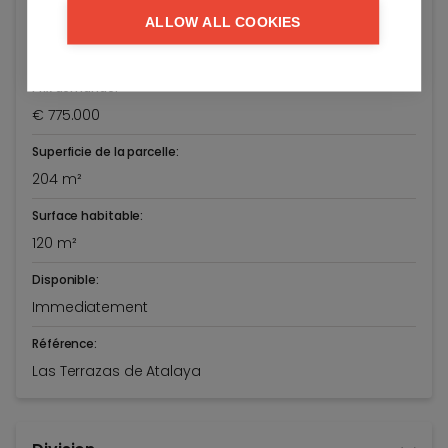
Adresse:
ALLOW ALL COOKIES
Calle Pico Alcazaba 25
Estepona
Prix demandé:
€ 775.000
Superficie de la parcelle:
204 m²
Surface habitable:
120 m²
Disponible:
Immediatement
Référence:
Las Terrazas de Atalaya