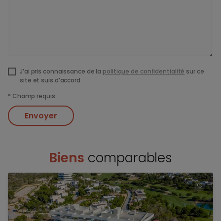
J’ai pris connaissance de la
politique de confidentialité
sur ce
site et suis d’accord.
*
Champ requis
Envoyer
Biens
comparables
TOEV