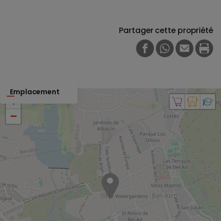
Partager cette propriété
FACEBOOK
WHATSAPP
E-MAIL
PRI
Emplacement
+
−