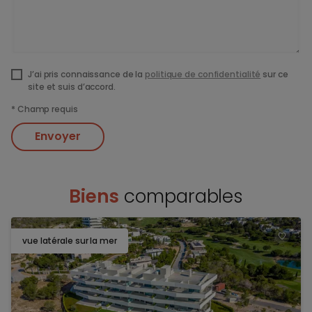
J’ai pris connaissance de la
politique de confidentialité
sur ce
site et suis d’accord.
*
Champ requis
Envoyer
Biens
comparables
vue latérale sur la mer
TOEV