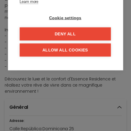
Learn more
permettant de profiter pleinement de l'environnement
magnifique. Ce projet est également équipé de
nombreuses installations de luxe.
Cookie settings
Installations :
DENY ALL
- Salle de sport
- Espace de co-working
- Espace détente
ALLOW ALL COOKIES
- Piscine intérieure
- Piscine extérieure
- Spa
Découvrez le luxe et le confort d'Essence Residence et
réalisez votre rêve de vivre dans ce magnifique
environnement !
Général
Adresse:
Calle República Dominicana 25