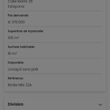
Calle Marte 25
Estepona
Prix demandé:
€ 375.000
Superficie de la parcelle:
105 m²
Surface habitable:
81 m²
Disponible:
Lorsqu'il sera prêt
Référence:
Birdie Hills 22A
Division