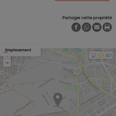
Partager cette propriété
FACEBOOK
WHATSAPP
E-MAIL
PRI
Emplacement
+
−