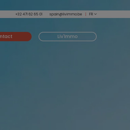
+32 471 62 65 01
spain@livimmo.be
FR
ntact
Liv'Immo