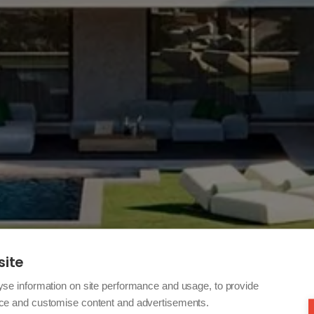
site
yse information on site performance and usage, to provide
nce and customise content and advertisements.