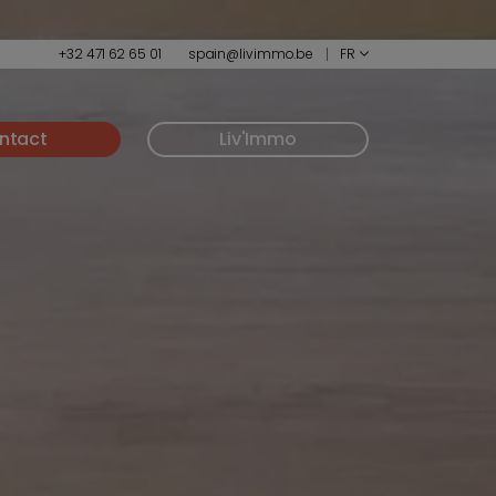
+32 471 62 65 01
spain@livimmo.be
FR
ntact
Liv'Immo