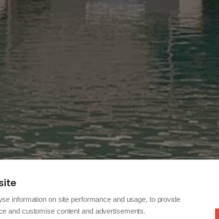
site
yse information on site performance and usage, to provide
nce and customise content and advertisements.