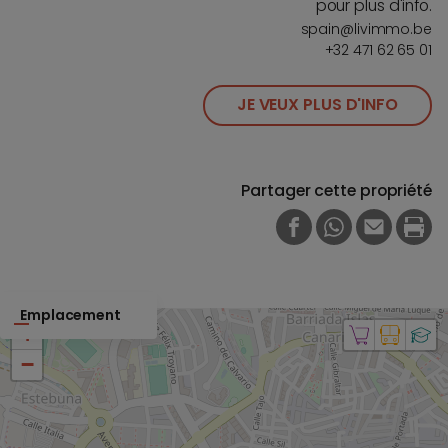
pour plus d'info.
spain@livimmo.be
+32 471 62 65 01
JE VEUX PLUS D'INFO
Partager cette propriété
FACEBOOK
WHATSAPP
E-MAIL
PRI
Emplacement
+
−