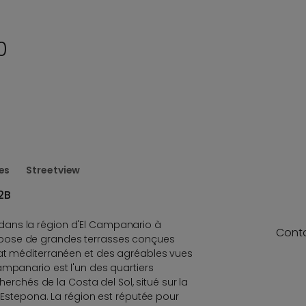
0
es
Streetview
2B
ans la région d'El Campanario à
Cont
pose de grandes terrasses conçues
mat méditerranéen et des agréables vues
ampanario est l'un des quartiers
cherchés de la Costa del Sol, situé sur la
d'Estepona. La région est réputée pour