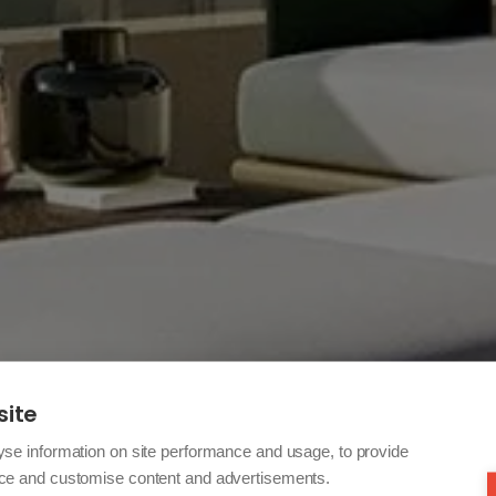
site
yse information on site performance and usage, to provide
nce and customise content and advertisements.