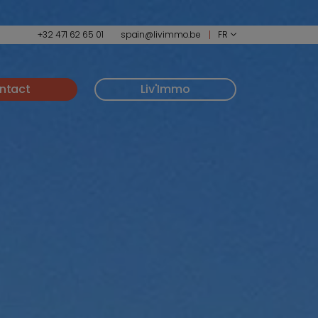
+32 471 62 65 01
spain@livimmo.be
FR
ntact
Liv'Immo