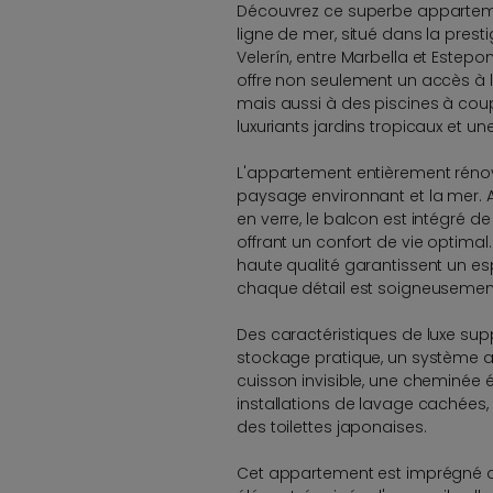
Découvrez ce superbe appartem
ligne de mer, situé dans la pre
Velerín, entre Marbella et Este
offre non seulement un accès à l
mais aussi à des piscines à coupe
luxuriants jardins tropicaux et une
L'appartement entièrement rénov
paysage environnant et la mer. 
en verre, le balcon est intégré d
offrant un confort de vie optimal
haute qualité garantissent un es
chaque détail est soigneusemen
Des caractéristiques de luxe sup
stockage pratique, un système a
cuisson invisible, une cheminée 
installations de lavage cachées
des toilettes japonaises.
Cet appartement est imprégné de