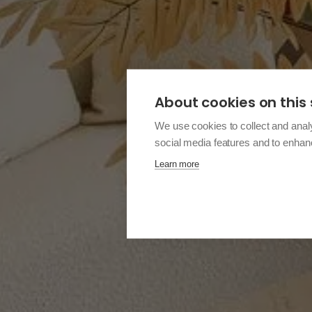
About cookies on this 
We use cookies to collect and anal
social media features and to enha
Learn more