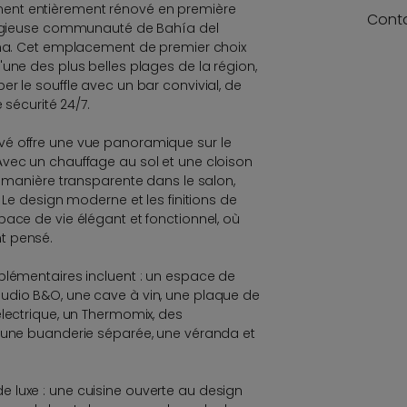
ent entièrement rénové en première
Cont
stigieuse communauté de Bahía del
pona. Cet emplacement de premier choix
'une des plus belles plages de la région,
r le souffle avec un bar convivial, de
 sécurité 24/7.
é offre une vue panoramique sur le
Avec un chauffage au sol et une cloison
e manière transparente dans le salon,
. Le design moderne et les finitions de
pace de vie élégant et fonctionnel, où
t pensé.
plémentaires incluent : un espace de
udio B&O, une cave à vin, une plaque de
électrique, un Thermomix, des
, une buanderie séparée, une véranda et
 luxe : une cuisine ouverte au design