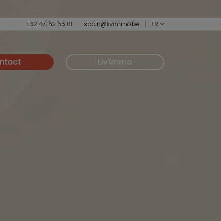
+32 471 62 65 01
spain@livimmo.be
FR
ntact
Liv'Immo