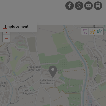
FACEBOOK
WHATSAPP
E-MAIL
PRI
Emplacement
+
−