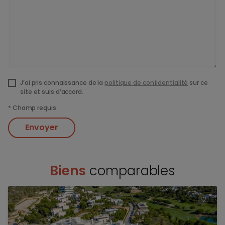
J’ai pris connaissance de la
politique de confidentialité
sur ce
site et suis d’accord.
*
Champ requis
Envoyer
Biens
comparables
TOEV