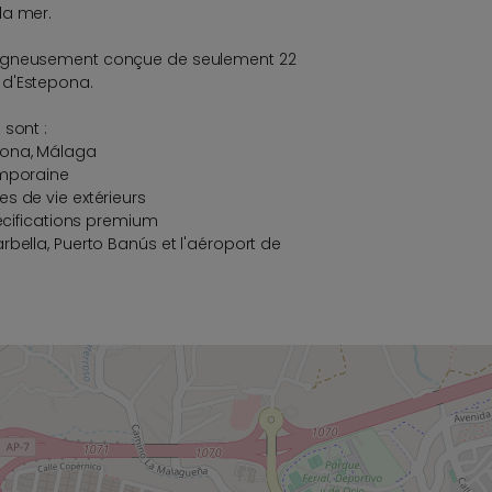
la mer.
oigneusement conçue de seulement 22
 d'Estepona.
 sont :
pona, Málaga
emporaine
s de vie extérieurs
pécifications premium
rbella, Puerto Banús et l'aéroport de