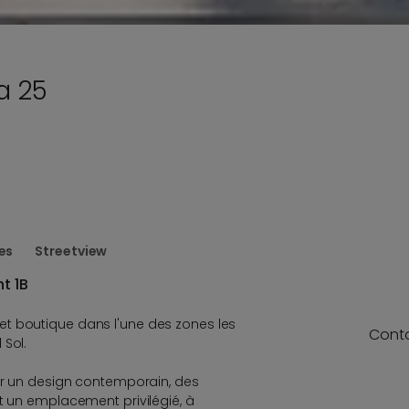
a 25
es
Streetview
t 1B
t boutique dans l'une des zones les
Cont
 Sol.
par un design contemporain, des
et un emplacement privilégié, à