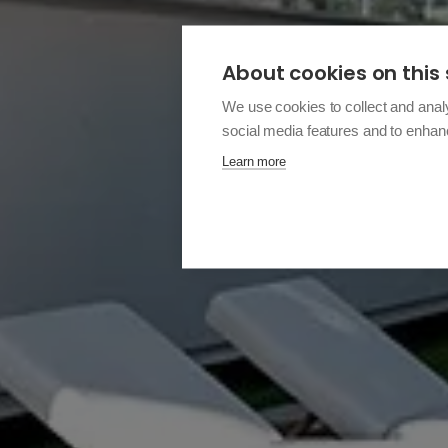
About cookies on this 
We use cookies to collect and anal
social media features and to enha
Learn more