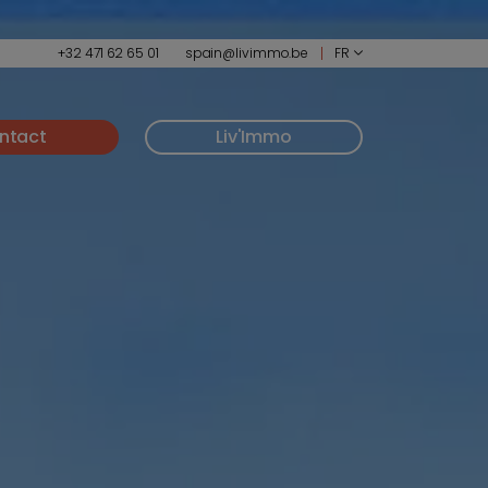
+32 471 62 65 01
spain@livimmo.be
FR
ntact
Liv'Immo