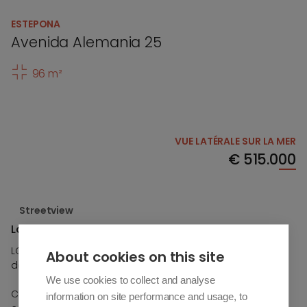
ESTEPONA
Avenida Alemania 25
96 m²
VUE LATÉRALE SUR LA MER
€
515.000
Streetview
Looa Estepona - Appartement 3A
LOOA Estepona, un nouveau projet boutique dans l'une
About cookies on this site
des zones les plus recherchées de la Costa del Sol.
We use cookies to collect and analyse
Ce projet exclusif se distingue par un design
information on site performance and usage, to