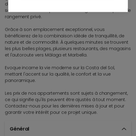
détente. Chaque appartement dispose d'un parking
souterrain avec des points de recharge et d'un espace de
rangement privé.
Grâce à son emplacement exceptionnel, vous
bénéficierez de la combinaison idéale de tranquillité, de
nature et de commodité. À quelques minutes se trouvent
les plus belles plages, plusieurs restaurants, des magasins
et l'autoroute vers Málaga et Marbella.
Evoque incarne la vie moderne sur la Costa del Sol,
mettant l'accent sur la qualité, le confort et la vue
panoramique.
Les prix de nos appartements sont sujets à changement,
ce qui signifie qu'ils peuvent être ajustés à tout moment.
Contactez-nous pour les dernières mises à jour et pour
garantir votre intérêt pour ce projet unique.
Général