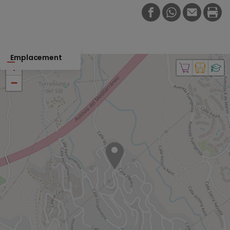
FACEBOOK
WHATSAPP
E-MAIL
PRI
Emplacement
+
−