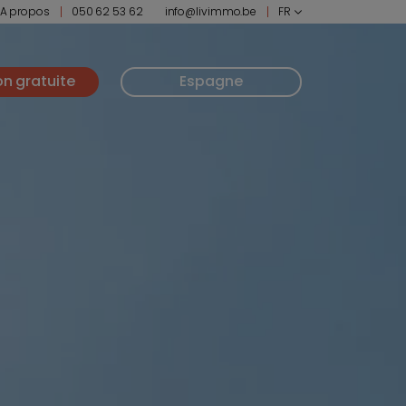
A propos
050 62 53 62
info@livimmo.be
FR
on gratuite
Espagne