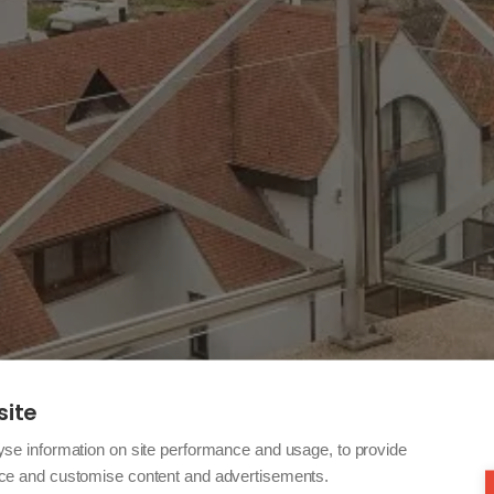
site
yse information on site performance and usage, to provide
nce and customise content and advertisements.