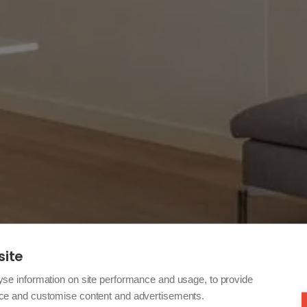
site
yse information on site performance and usage, to provide
nce and customise content and advertisements.