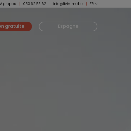
A propos
050 62 53 62
info@livimmo.be
FR
on gratuite
Espagne