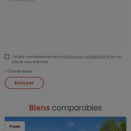
J’ai pris connaissance de la
politique de confidentialité
sur ce
site et suis d’accord.
*
Champ requis
Envoyer
Biens
comparables
Projet
TOEV