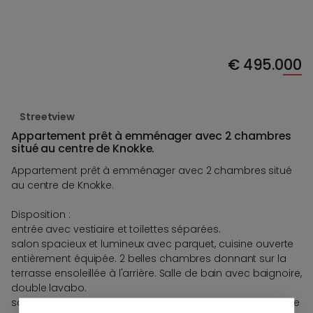
€
495.000
Streetview
Appartement prêt à emménager avec 2 chambres
situé au centre de Knokke.
Appartement prêt à emménager avec 2 chambres situé
au centre de Knokke.
Disposition :
entrée avec vestiaire et toilettes séparées.
salon spacieux et lumineux avec parquet, cuisine ouverte
entièrement équipée. 2 belles chambres donnant sur la
terrasse ensoleillée à l'arrière. Salle de bain avec baignoire,
double lavabo.
salle de bain avec baignoire, double lavabo, une première