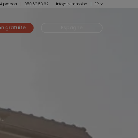
A propos
050 62 53 62
info@livimmo.be
FR
on gratuite
Espagne