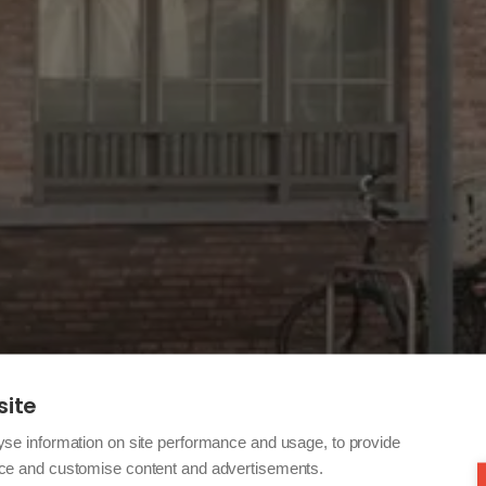
site
yse information on site performance and usage, to provide
nce and customise content and advertisements.