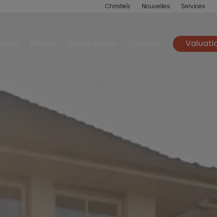
Christie's
Nouvelles
Services
louer
Projets
Réalisations
Contact
Valuati