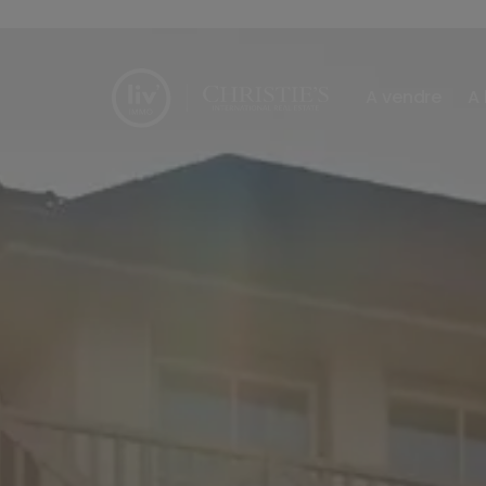
Passer le menu et aller au contenu
A vendre
A 