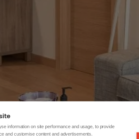
site
yse information on site performance and usage, to provide
nce and customise content and advertisements.