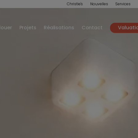
Christie's
Nouvelles
Services
louer
Projets
Réalisations
Contact
Valuati