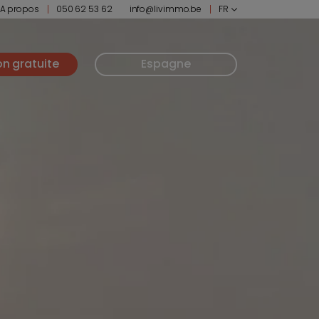
A propos
050 62 53 62
info@livimmo.be
FR
on gratuite
Espagne