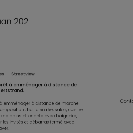
aan 202
es
Streetview
prêt à emménager à distance de
ertstrand.
Cont
t à emménager à distance de marche
mposition : hall d'entrée, salon, cuisine
le de bains attenante avec baignoire,
 les invités et débarras fermé avec
ver.