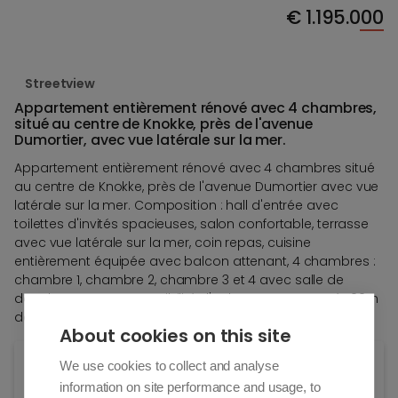
€
1.195.000
Streetview
Appartement entièrement rénové avec 4 chambres,
situé au centre de Knokke, près de l'avenue
Dumortier, avec vue latérale sur la mer.
Appartement entièrement rénové avec 4 chambres situé
au centre de Knokke, près de l'avenue Dumortier avec vue
latérale sur la mer. Composition : hall d'entrée avec
toilettes d'invités spacieuses, salon confortable, terrasse
avec vue latérale sur la mer, coin repas, cuisine
entièrement équipée avec balcon attenant, 4 chambres :
chambre 1, chambre 2, chambre 3 et 4 avec salle de
douche attenante. Possibilité d'acheter un garage à 100m
de l'appartement. Cave dans le bâtiment.
About cookies on this site
Général
We use cookies to collect and analyse
information on site performance and usage, to