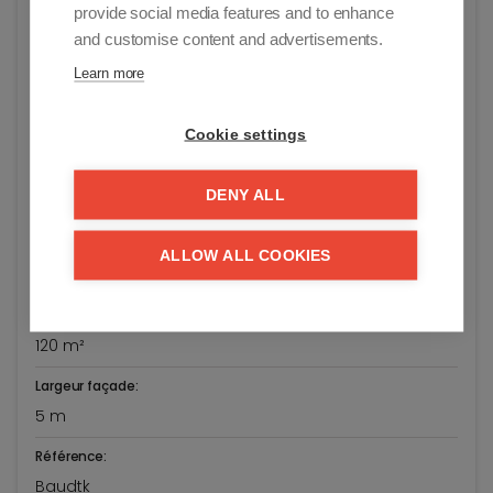
Adresse:
provide social media features and to enhance
and customise content and advertisements.
Van Bunnenlaan 8/3.1
Knokke-Heist
Learn more
Prix demandé:
€ 1.195.000
Cookie settings
Année de construction:
DENY ALL
1934
Année de rénovation:
ALLOW ALL COOKIES
2024
Surface habitable:
120 m²
Largeur façade:
5 m
Référence:
Baudtk