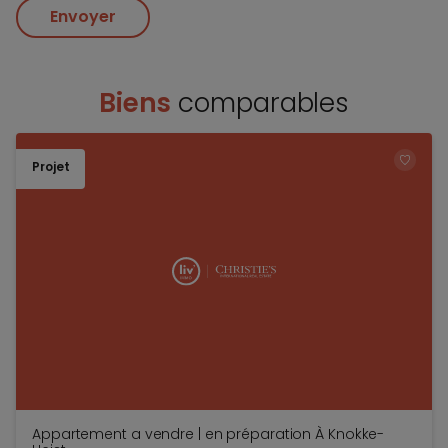
Envoyer
Biens
comparables
Projet
TOEV
Appartement a vendre | en préparation À Knokke-