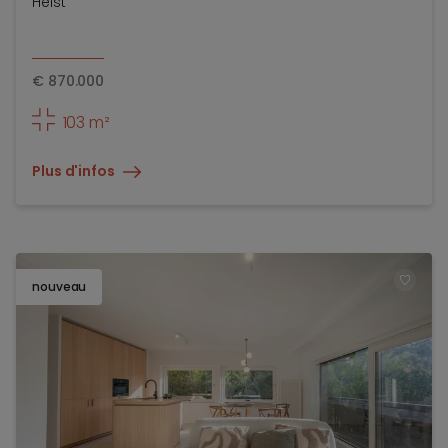
Heist
€
870.000
103 m²
Plus d'infos
nouveau
TOEV