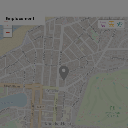
Emplacement
+
−