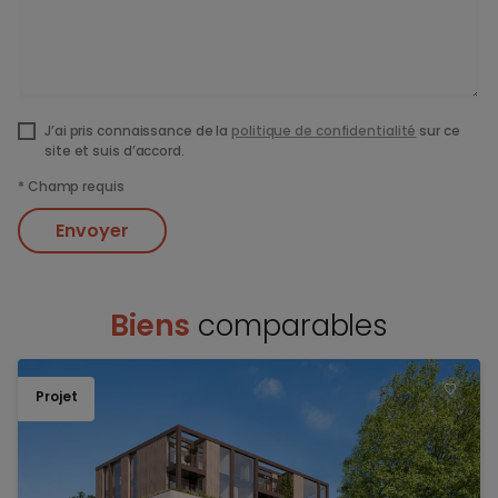
J’ai pris connaissance de la
politique de confidentialité
sur ce
site et suis d’accord.
*
Champ requis
Envoyer
Biens
comparables
Projet
TOEV