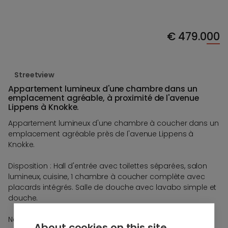
€
479.000
Streetview
Appartement lumineux d'une chambre dans un
emplacement agréable, à proximité de l'avenue
Lippens à Knokke.
Appartement lumineux d'une chambre à coucher dans un
emplacement agréable près de l'avenue Lippens à
Knokke.
Disposition : Hall d'entrée avec toilettes séparées, salon
lumineux, cuisine, 1 chambre à coucher complète avec
placards intégrés. Salle de douche avec lavabo simple et
douche.
Nombreuses possibilités de location ou d'achat d'un
About cookies on this site