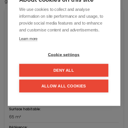
garage dans les environs.
We use cookies to collect and analyse
Général
information on site performance and usage, to
provide social media features and to enhance
and customise content and advertisements.
Adresse:
Piers De Raveschootlaan 125/12
Learn more
Knokke-Heist
Prix demandé:
Cookie settings
€ 479.000
DENY ALL
Année de construction:
1977
ALLOW ALL COOKIES
Année de rénovation:
2021
Surface habitable:
65 m²
Référence: