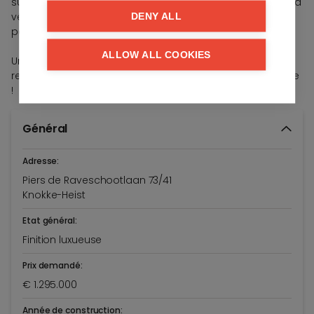
supplémentaires incluent une cave privée, trois crochets à
vélo pratiques et la possibilité d'acheter une place de
DENY ALL
parking dans le même immeuble.
ALLOW ALL COOKIES
Une opportunité à ne pas manquer pour ceux qui
recherchent un logement élégant et confortable à Knokke
!
Général
Adresse:
Piers de Raveschootlaan 73/41
Knokke-Heist
Etat général:
Finition luxueuse
Prix demandé:
€ 1.295.000
Année de construction: