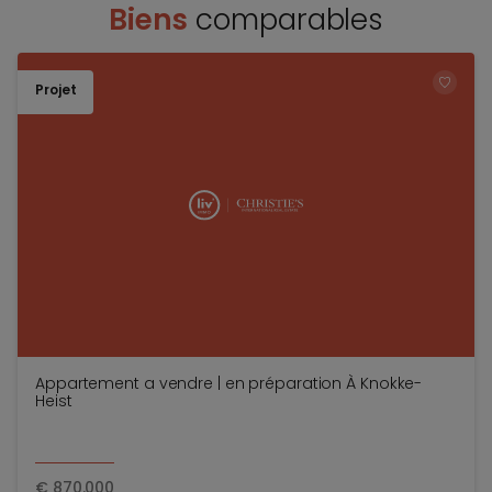
Biens
comparables
Projet
TOEV
Appartement a vendre | en préparation À Knokke-
Heist
€
870.000