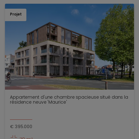
Projet
TOEV
Appartement d'une chambre spacieuse situé dans la
résidence neuve 'Maurice'
€
395.000