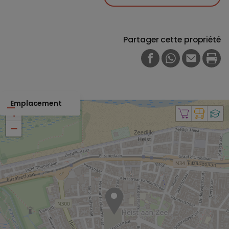
Partager cette propriété
FACEBOOK
WHATSAPP
E-MAIL
PRI
Emplacement
+
−