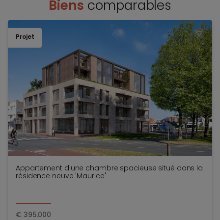
Biens
comparables
Projet
TOEV
Appartement d'une chambre spacieuse situé dans la
résidence neuve 'Maurice'
€
395.000