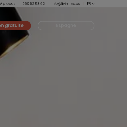
A propos
050 62 53 62
info@livimmo.be
FR
on gratuite
Espagne