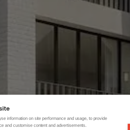
site
yse information on site performance and usage, to provide
nce and customise content and advertisements.