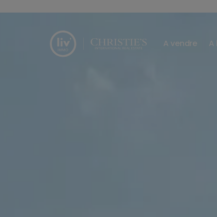
Passer le menu et aller au contenu
A vendre
A 