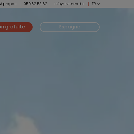
A propos
050 62 53 62
info@livimmo.be
FR
on gratuite
Espagne