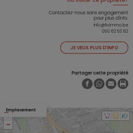
ou visiter ce propriété?
Contactez-nous sans engagement
pour plus d'info.
info@livimmo.be
050 62 53 62
JE VEUX PLUS D'INFO
Partager cette propriété
FACEBOOK
WHATSAPP
E-MAIL
PRI
Emplacement
+
−