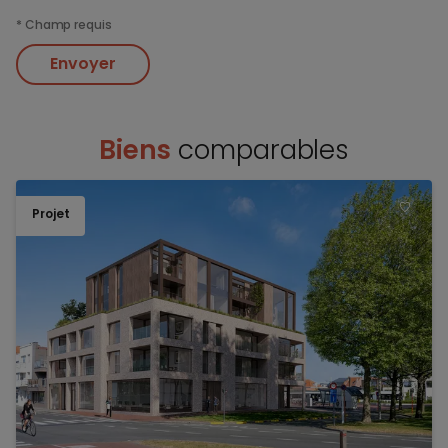
*
Champ requis
Envoyer
Biens
comparables
Projet
TOEV