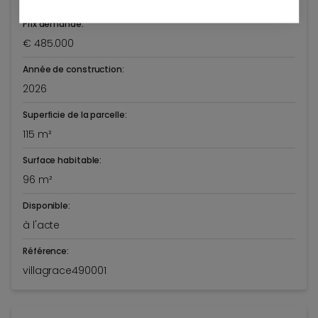
Prix demandé:
€ 485.000
Année de construction:
2026
Superficie de la parcelle:
115 m²
Surface habitable:
96 m²
Disponible:
à l'acte
Référence:
villagrace490001