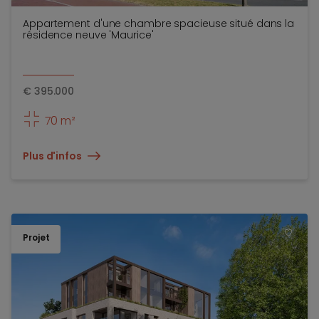
Appartement d'une chambre spacieuse situé dans la
résidence neuve 'Maurice'
€
395.000
70 m²
Plus d'infos
Projet
TOEV