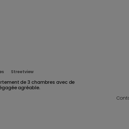
es
Streetview
artement de 3 chambres avec de
dégagée agréable.
Cont