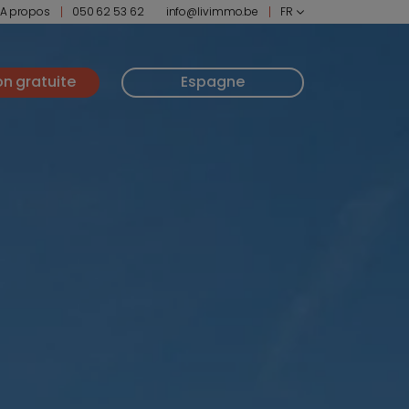
A propos
050 62 53 62
info@livimmo.be
FR
on gratuite
Espagne