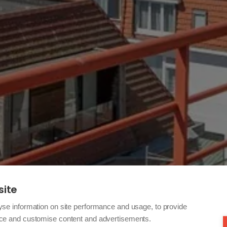
site
yse information on site performance and usage, to provide
nce and customise content and advertisements.