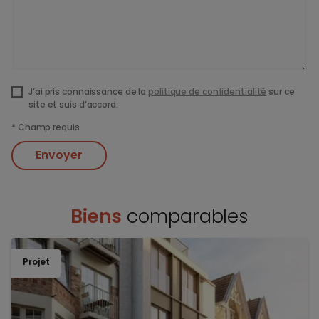
J’ai pris connaissance de la
politique de confidentialité
sur ce
site et suis d’accord.
*
Champ requis
Envoyer
Biens
comparables
Projet
TOEV