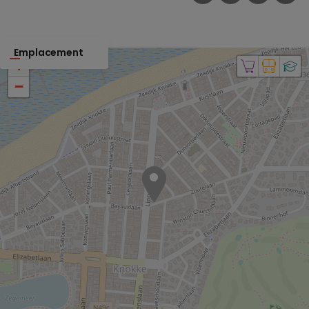
Emplacement
+
−