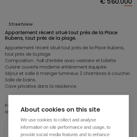
€
560.000
Streetview
Appartement récent situé tout près de la Place
Rubens, tout près de la plage.
Appartement récent situé tout près de la Place Rubens,
tout près de la plage.
Composition : hall d’entrée avec vestiaire et toilette.
Cuisine ouverte moderne entièrement équipée.
Séjour et salle à manger lumineux. 2 chambres à coucher.
Salle de bains.
Cave privative dans la résidence.
Possibilité d’achat d’un garage dans les environs de la
About cookies on this site
résidence
We use cookies to collect and analyse
information on site performance and usage, to
Général
provide social media features and to enhance