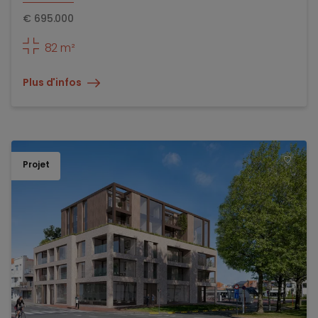
€
695.000
82 m²
Plus d'infos
Projet
TOEV