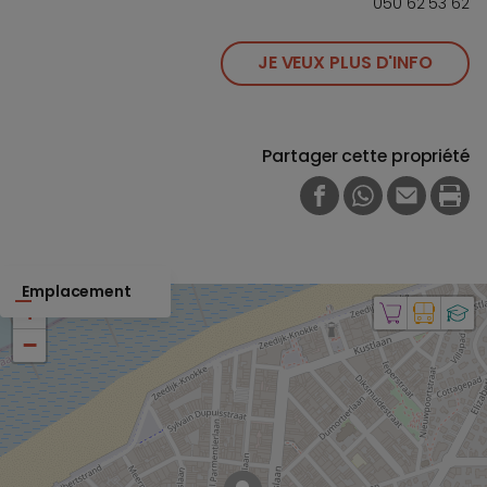
050 62 53 62
JE VEUX PLUS D'INFO
Partager cette propriété
FACEBOOK
WHATSAPP
E-MAIL
PRI
Emplacement
+
−