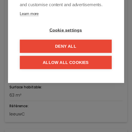
and customise content and advertisements.
Adresse:
Leopoldlaan 70-A/31
Learn more
Knokke
Cookie settings
Prix demandé:
€ 560.000
DENY ALL
Année de construction:
0
ALLOW ALL COOKIES
Année de rénovation:
2022
Surface habitable:
63 m²
Référence:
leeuwC