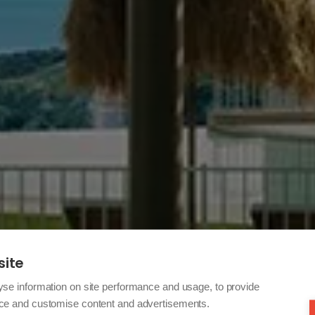
site
yse information on site performance and usage, to provide
nce and customise content and advertisements.