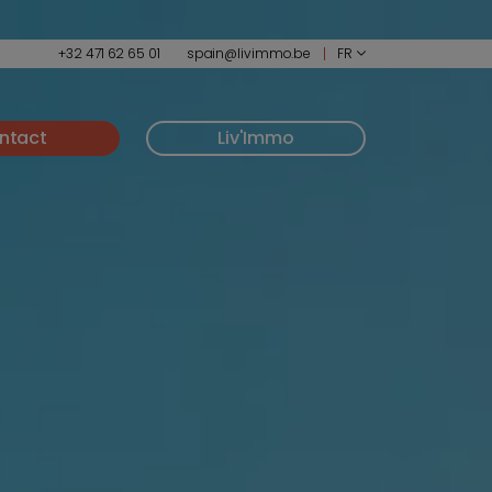
+32 471 62 65 01
spain@livimmo.be
FR
ntact
Liv'Immo