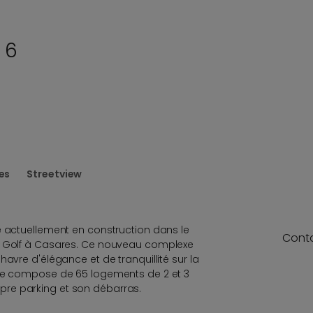
 6
es
Streetview
e actuellement en construction dans le
Cont
a Golf à Casares. Ce nouveau complexe
havre d'élégance et de tranquillité sur la
 se compose de 65 logements de 2 et 3
re parking et son débarras.