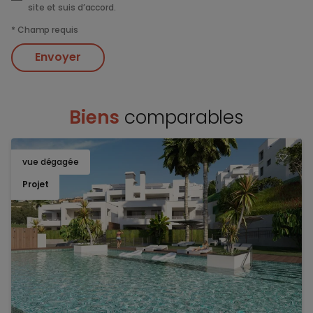
site et suis d’accord.
*
Champ requis
Envoyer
Biens
comparables
vue dégagée
TOEV
Projet