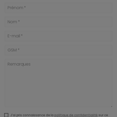
Prénom *
Nom *
E-mail *
GSM *
Remarques
J’ai pris connaissance de la
politique de confidentialité
sur ce