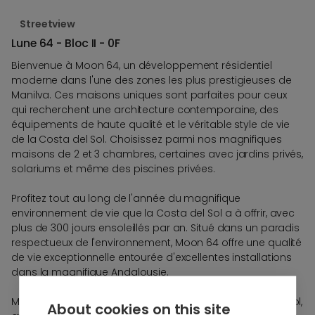
Streetview
Lune 64 - Bloc II - 0F
Bienvenue à Moon 64, un développement résidentiel
moderne dans l'une des zones les plus prestigieuses de
Manilva. Ces maisons uniques sont parfaites pour ceux
qui recherchent une architecture contemporaine, des
équipements de haute qualité et le véritable style de vie
de la Costa del Sol. Choisissez parmi nos magnifiques
maisons de 2 et 3 chambres, certaines avec jardins privés,
solariums et même des piscines privées.
Profitez tout au long de l'année du magnifique
environnement de vie que la Costa del Sol a à offrir, avec
plus de 300 jours ensoleillés par an. Situé dans un paradis
respectueux de l'environnement, Moon 64 offre une qualité
de vie exceptionnelle entourée d'excellentes installations
dans la magnifique Andalousie.
Moon 64 est idéalement situé au cœur de la Costa del Sol,
About cookies on this site