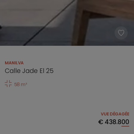
MANILVA
Calle Jade El 25
58 m²
VUE DÉGAGÉE
€
438.800