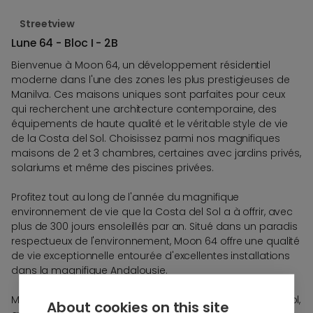
Streetview
Lune 64 - Bloc I - 2B
Bienvenue à Moon 64, un développement résidentiel
moderne dans l'une des zones les plus prestigieuses de
Manilva. Ces maisons uniques sont parfaites pour ceux
qui recherchent une architecture contemporaine, des
équipements de haute qualité et le véritable style de vie
de la Costa del Sol. Choisissez parmi nos magnifiques
maisons de 2 et 3 chambres, certaines avec jardins privés,
solariums et même des piscines privées.
Profitez tout au long de l'année du magnifique
environnement de vie que la Costa del Sol a à offrir, avec
plus de 300 jours ensoleillés par an. Situé dans un paradis
respectueux de l'environnement, Moon 64 offre une qualité
de vie exceptionnelle entourée d'excellentes installations
dans la magnifique Andalousie.
Moon 64 est idéalement situé au cœur de la Costa del Sol,
About cookies on this site