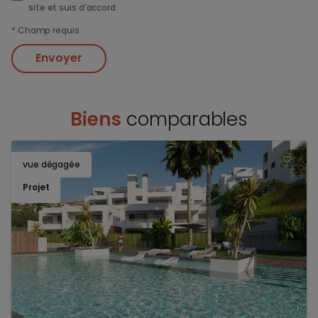
site et suis d’accord.
*
Champ requis
Envoyer
Biens
comparables
vue dégagée
TOEV
Projet