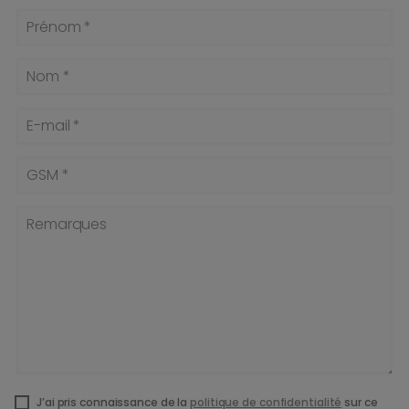
Prénom *
Nom *
E-mail *
GSM *
Remarques
J’ai pris connaissance de la
politique de confidentialité
sur ce