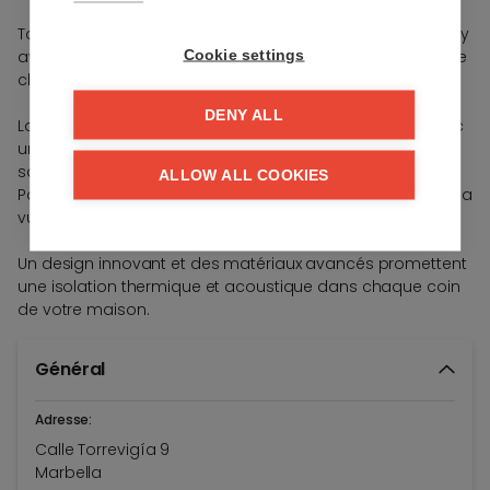
Tous les logements incluent l'accès au clubhouse Australy
avec une salle de sport, un sauna et une piscine intérieure
Cookie settings
chauffée.
DENY ALL
La disposition ouverte offre une sensation d'espace, avec
une grande cuisine entièrement équipée ouvrant sur un
salon spacieux et lumineux grâce aux grandes fenêtres.
ALLOW ALL COOKIES
Passez à travers et profitez de votre vaste terrasse et de la
vue dégagée.
Un design innovant et des matériaux avancés promettent
une isolation thermique et acoustique dans chaque coin
de votre maison.
Général
Adresse:
Calle Torrevigía 9
Marbella