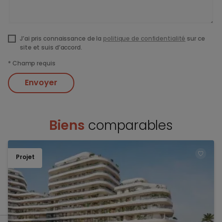
J’ai pris connaissance de la
politique de confidentialité
sur ce
site et suis d’accord.
*
Champ requis
Envoyer
Biens
comparables
Projet
TOEV