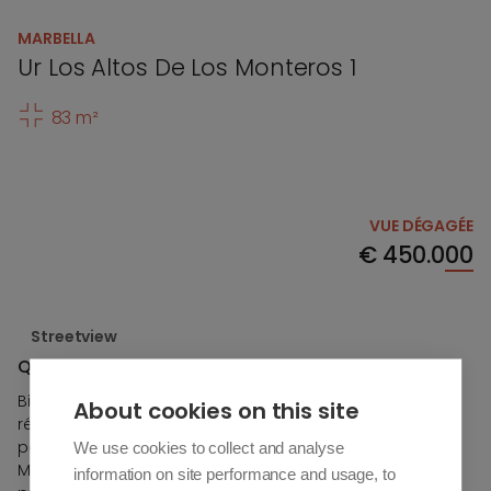
MARBELLA
Ur Los Altos De Los Monteros 1
83 m²
VUE DÉGAGÉE
€
450.000
Streetview
Quintessence - Phase I - Block 2 - 20B
Bienvenue à Quintessence Marbella, un développement
About cookies on this site
résidentiel de 96 logements de différents types, entouré
par la nature et à seulement 5 minutes du centre-ville de
We use cookies to collect and analyse
Marbella. Quintessence est situé dans l'une des
information on site performance and usage, to