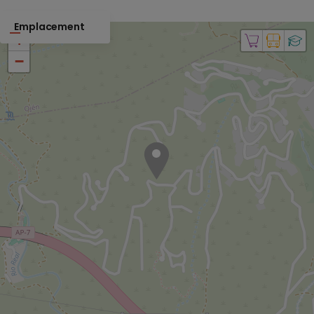
Emplacement
+
−